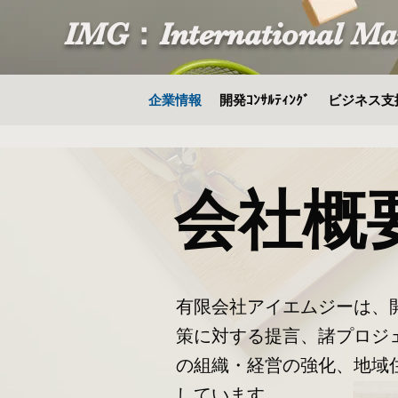
IMG：International Ma
企業情報
開発ｺﾝｻﾙﾃｨﾝｸﾞ
ビジネス支
会社概
有限会社アイエムジーは、
策に対する提言、諸プロジ
の組織・経営の強化、地域
しています。